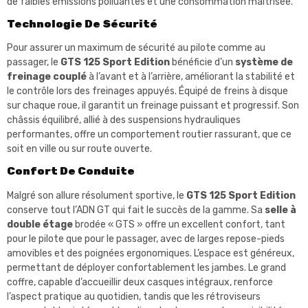
de faibles émissions polluantes et une consommation maîtrisée.
Technologie De Sécurité
Pour assurer un maximum de sécurité au pilote comme au
passager, le
GTS 125 Sport Edition
bénéficie d’un
système de
freinage couplé
à l’avant et à l’arrière, améliorant la stabilité et
le contrôle lors des freinages appuyés. Équipé de freins à disque
sur chaque roue, il garantit un freinage puissant et progressif. Son
châssis équilibré, allié à des suspensions hydrauliques
performantes, offre un comportement routier rassurant, que ce
soit en ville ou sur route ouverte.
Confort De Conduite
Malgré son allure résolument sportive, le
GTS 125 Sport Edition
conserve tout l’ADN GT qui fait le succès de la gamme. Sa
selle à
double étage
brodée « GTS » offre un excellent confort, tant
pour le pilote que pour le passager, avec de larges repose-pieds
amovibles et des poignées ergonomiques. L’espace est généreux,
permettant de déployer confortablement les jambes. Le grand
coffre, capable d’accueillir deux casques intégraux, renforce
l’aspect pratique au quotidien, tandis que les rétroviseurs