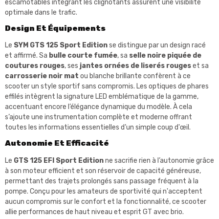
escamotables intégrant les clignotants assurent une visibilité
optimale dans le trafic.
Design Et Équipements
Le
SYM GTS 125 Sport Edition
se distingue par un design racé
et affirmé. Sa
bulle courte fumée
, sa
selle noire piquée de
coutures rouges
, ses
jantes ornées de liserés rouges
et sa
carrosserie noir mat
ou blanche brillante confèrent à ce
scooter un style sportif sans compromis. Les optiques de phares
effilés intègrent la signature LED emblématique de la gamme,
accentuant encore l’élégance dynamique du modèle. À cela
s’ajoute une instrumentation complète et moderne offrant
toutes les informations essentielles d’un simple coup d'œil.
Autonomie Et Efficacité
Le
GTS 125 EFI Sport Edition
ne sacrifie rien à l’autonomie grâce
à son moteur efficient et son réservoir de capacité généreuse,
permettant des trajets prolongés sans passage fréquent à la
pompe. Conçu pour les amateurs de sportivité qui n'acceptent
aucun compromis sur le confort et la fonctionnalité, ce scooter
allie performances de haut niveau et esprit GT avec brio.