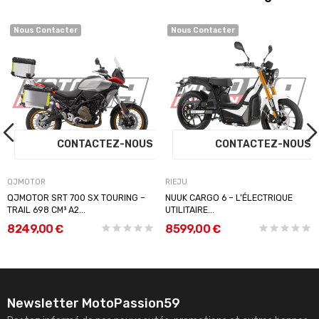
Nous Contacter
Nous Contacter
S
CONTACTEZ-NOUS
CONTACTEZ-NOU
QJMOTOR
RIEJU
QJMOTOR SRT 700 SX TOURING –
NUUK CARGO 6 – L’ÉLECTRIQUE
TRAIL 698 CM³ A2...
UTILITAIRE...
8 249,00 €
8 599,00 €
Newsletter MotoPassion59