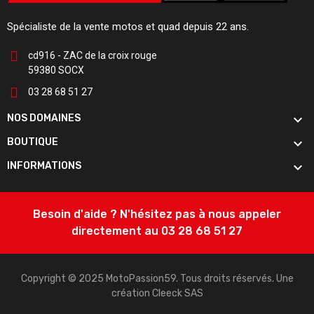
Spécialiste de la vente motos et quad depuis 22 ans.
cd916 - ZAC de la croix rouge
59380 SOCX
03 28 68 51 27

NOS DOMAINES

BOUTIQUE

INFORMATIONS
Besoin d'aide ? N'hésitez pas à nous appeler
directement au 03 28 68 51 27
Copyright © 2025 MotoPassion59. Tous droits réservés. Une
création
Cleeck SAS