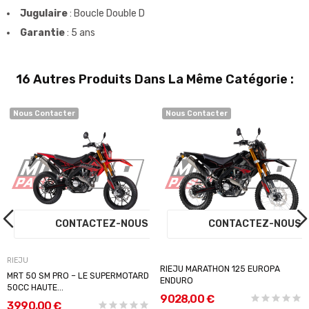
Jugulaire
: Boucle Double D
Garantie
: 5 ans
16 Autres Produits Dans La Même Catégorie :
Nous Contacter
Nous Contacter
S
CONTACTEZ-NOUS
CONTACTEZ-NOU
RIEJU
RIEJU MARATHON 125 EUROPA
MRT 50 SM PRO – LE SUPERMOTARD
ENDURO
50CC HAUTE...
9 028,00 €
3 990,00 €