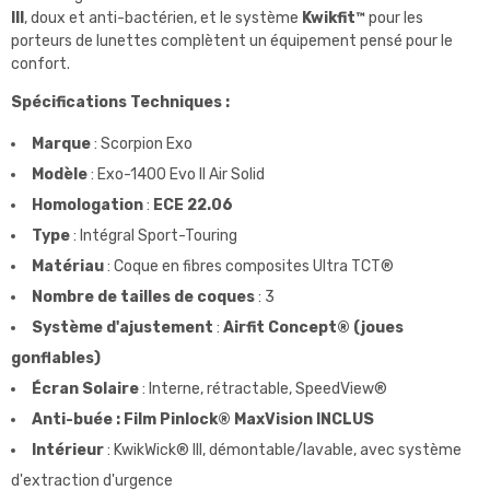
III
, doux et anti-bactérien, et le système
Kwikfit™
pour les
porteurs de lunettes complètent un équipement pensé pour le
confort.
Spécifications Techniques :
Marque
: Scorpion Exo
Modèle
: Exo-1400 Evo II Air Solid
Homologation
:
ECE 22.06
Type
: Intégral Sport-Touring
Matériau
: Coque en fibres composites Ultra TCT®
Nombre de tailles de coques
: 3
Système d'ajustement
:
Airfit Concept® (joues
gonflables)
Écran Solaire
: Interne, rétractable, SpeedView®
Anti-buée : Film Pinlock® MaxVision INCLUS
Intérieur
: KwikWick® III, démontable/lavable, avec système
d'extraction d'urgence