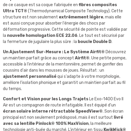
de ce casque est sa coque fabriquée en
fibres composites
Ultra TCT®
(Thermodynamical Composite Technology). Cette
structure est non seulement
extrêmement légère
, mais elle
est aussi conçue pour absorber l'énergie des chocs par
déformation progressive. Cette sécurité de pointe est validée par
la
nouvelle homologation ECE 22.06
. Le tout est sécurisé par
la fermeture de jugulaire la plus sûre : la
boucle Double D
.
Un Ajustement Sur-Mesure : Le Système Airfit®
Découvrez
un maintien parfait grâce au concept
Airfit®
. Une petite pompe,
accessible à l'intérieur de la mentonnière, permet de gonfler des
coussins d'air dans les mousses de joues. Résultat : un
ajustement personnalisé
qui s'adapte à votre morphologie,
améliore l'isolation phonique et garantit un maintien parfait au fil
du temps.
Confort et Vision pour les Longs Trajets
Le Exo-1400 Evo II
Air est un compagnon de route infatigable. Il est équipé d'un
écran solaire interne rétractable SpeedView®
. Son écran
principal est non seulement prédisposé, mais il est surtout
livré
avec sa lentille Pinlock® 100% MaxVision
, la meilleure
technologie anti-buée du marché. L'intérieur en tissu
KwikWick®