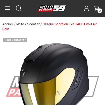
0
Accueil
Moto / Scooter
Casque Scorpion Exo-1400 Evo II Air
Solid
Nous Contacter