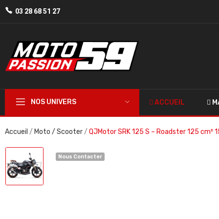
03 28 68 51 27
NOS UNIVERS
ACCUEIL
M
Accueil
Moto / Scooter
QJMotor SRK 125 S – Roadster 125 cm³ 1
Nous Contacter