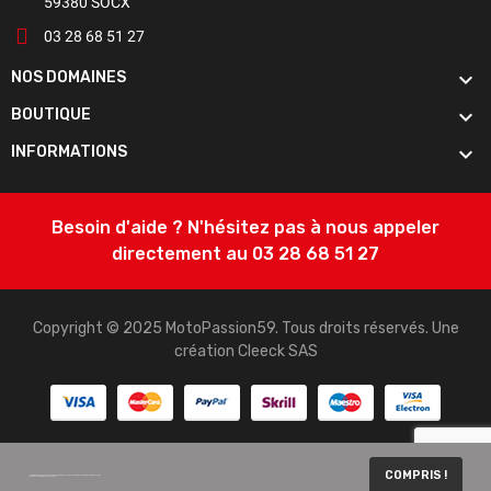
59380 SOCX
03 28 68 51 27

NOS DOMAINES

BOUTIQUE

INFORMATIONS
Besoin d'aide ? N'hésitez pas à nous appeler
directement au 03 28 68 51 27
Copyright © 2025 MotoPassion59. Tous droits réservés. Une
création
Cleeck SAS
COMPRIS !
Notre site utilise des cookies pour vous offrir la meilleure des expériences sur notre boutique en ligne.
Vous pouvez à tout moment les refuser.