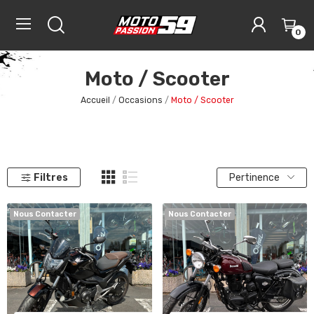
0
Moto / Scooter
Accueil
Occasions
Moto / Scooter
Filtres
Pertinence
Nous Contacter
Nous Contacter