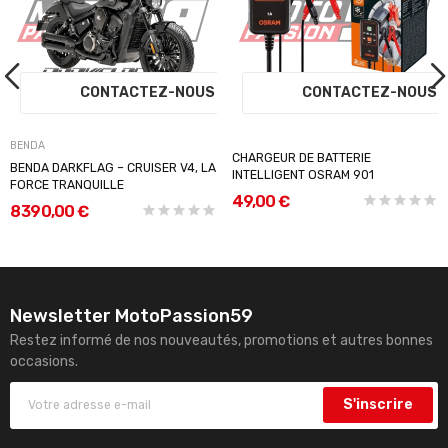
S
CONTACTEZ-NOUS
CONTACTEZ-NOU
BENDA
CHARGEUR DE BATTERIE
BENDA DARKFLAG – CRUISER V4, LA
INTELLIGENT OSRAM 901
FORCE TRANQUILLE
49,00 €
8 390,00 €
Newsletter MotoPassion59
Restez informé de nos nouveautés, promotions et autres bonnes
occasions.
S'inscrire