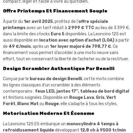
compact, léger et facile à vivre au quotidien.
Offre Printemps Et Financement Souple
À partir du
1er avril 2025
, profitez de l'
offre spéciale
printemps
avec un tarif réduit à
2 999 € TTC
au lieu de 3 399 €,
dans la limite des stocks
Euro 5
disponibles. La Leoncino 125 est
aussi disponible en
location avec option d’achat (LOA)
à partir
de
49 €/mois
, après un
1er loyer majoré de 798,77 €
. Ce
financement vous permet d’accéder à une moto neuve sans
effort, tout en conservant la liberté de l’acheter ou de la restituer.
Design Scrambler Authentique Par Benelli
Conçue par le
bureau de design Benelli
, cette moto combine
les lignes classiques d’un scrambler à des éléments
contemporains :
feux LED, jantes 17’’, tableau de bord digital
et finitions soignées. Disponible en
Rouge Lava
,
Gris
,
Vert
Forêt
,
Blanc Mat
ou
Rouge
, elle s’adapte à tous les styles.
Motorisation Moderne Et Économe
La Leoncino 125 E5 embarque un
monocylindre 4 temps à
refroidissement liquide
développant
12,8 ch à 9500 tr/min