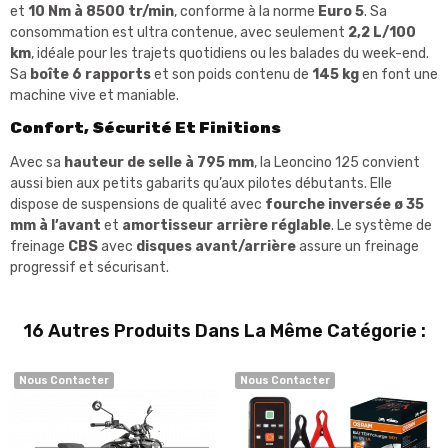
et
10 Nm à 8500 tr/min
, conforme à la norme
Euro 5
. Sa
consommation est ultra contenue, avec seulement
2,2 L/100
km
, idéale pour les trajets quotidiens ou les balades du week-end.
Sa
boîte 6 rapports
et son poids contenu de
145 kg
en font une
machine vive et maniable.
Confort, Sécurité Et Finitions
Avec sa
hauteur de selle à 795 mm
, la Leoncino 125 convient
aussi bien aux petits gabarits qu’aux pilotes débutants. Elle
dispose de suspensions de qualité avec
fourche inversée ø 35
mm à l’avant
et
amortisseur arrière réglable
. Le système de
freinage
CBS
avec
disques avant/arrière
assure un freinage
progressif et sécurisant.
16 Autres Produits Dans La Même Catégorie :
Nous Contacter
Nous Contacter