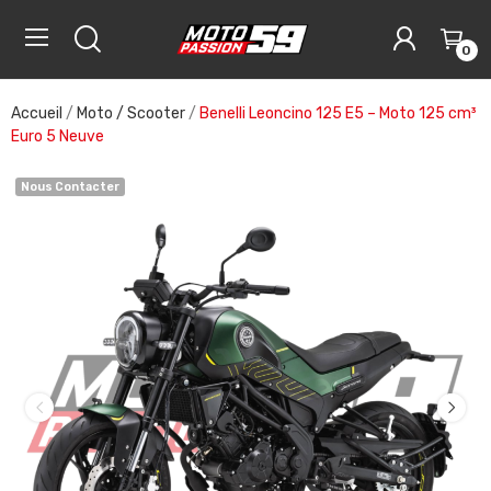
0
Accueil
Moto / Scooter
Benelli Leoncino 125 E5 – Moto 125 cm³
Euro 5 Neuve
Nous Contacter