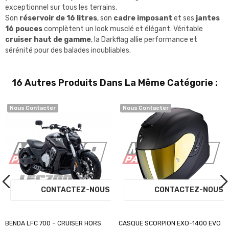
exceptionnel sur tous les terrains.
Son
réservoir de 16 litres
, son
cadre imposant
et ses
jantes
16 pouces
complètent un look musclé et élégant. Véritable
cruiser haut de gamme
, la Darkflag allie performance et
sérénité pour des balades inoubliables.
16 Autres Produits Dans La Même Catégorie :
Nous Contacter
Nous Contacter
S
CONTACTEZ-NOUS
CONTACTEZ-NOU
BENDA LFC 700 – CRUISER HORS
CASQUE SCORPION EXO-1400 EVO