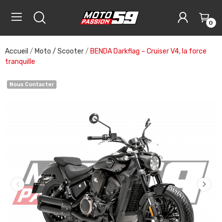
0
Accueil
Moto / Scooter
BENDA Darkflag – Cruiser V4, la force
tranquille
Nous Contacter