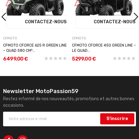
S
CONTACTEZ-NOUS
CONTACTEZ-NOU
CFMOTO
CFMOTO
CFMOTO CFORCE 625 R GREEN LINE
CFMOTO CFORCE 450 GREEN LINE –
– QUAD 580 CM³...
LE QUAD...
6 499,00 €
5 299,00 €
Newsletter MotoPassion59
Restez informé de nos nouveautés, promotions et autres bonnes
occasions.
S'inscrire