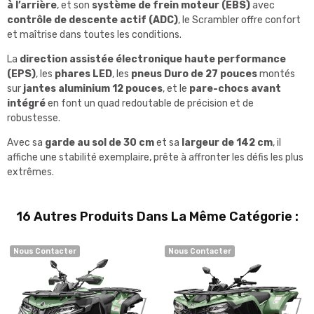
à l’arrière
, et son
système de frein moteur (EBS)
avec
contrôle de descente actif (ADC)
, le Scrambler offre confort
et maîtrise dans toutes les conditions.
La
direction assistée électronique haute performance
(EPS)
, les
phares LED
, les
pneus Duro de 27 pouces
montés
sur
jantes aluminium 12 pouces
, et le
pare-chocs avant
intégré
en font un quad redoutable de précision et de
robustesse.
Avec sa
garde au sol de 30 cm
et sa
largeur de 142 cm
, il
affiche une stabilité exemplaire, prête à affronter les défis les plus
extrêmes.
16 Autres Produits Dans La Même Catégorie :
Nous Contacter
Nous Contacter