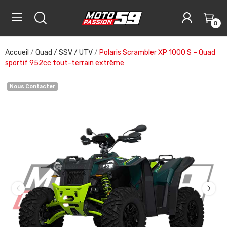
0
Accueil
Quad / SSV / UTV
Polaris Scrambler XP 1000 S – Quad
sportif 952cc tout-terrain extrême
Nous Contacter