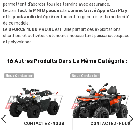
permettent d’aborder tous les terrains avec assurance.
L’écran
tactile MMI 8 pouces
, la
connectivité Apple CarPlay
et le
pack audio intégré
renforcent l’ergonomie et la modernité
de ce modèle.
Le
UFORCE 1000 PRO XL
est l’allié parfait des exploitations,
chantiers et activités extérieures nécessitant puissance, espace
et polyvalence.
16 Autres Produits Dans La Même Catégorie :
Nous Contacter
Nous Contacter
S
CONTACTEZ-NOUS
CONTACTEZ-NOU