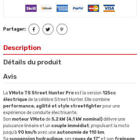
Partager:
Description
Détails du produit
Avis
La
VMoto TS Street Hunter Pro
est la version
125cc
électrique
de la célèbre Street Hunter. Elle combine
performance, agilité et style streetfighter
pour une
expérience de conduite électrisante.
Son
moteur VMoto
de
5,2 kW (4,1 kW nominal)
délivre une
puissance linéaire et un
couple immédiat
, propulsant la moto
jusqu’à
90 km/h
avec une
autonomie de 110 km
.
Sa
suspension hydraulique
, ses
roues de 17"
et son
freinage