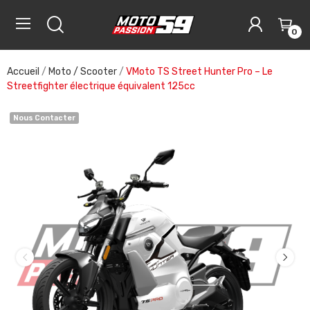
0
Accueil
Moto / Scooter
VMoto TS Street Hunter Pro – Le
Streetfighter électrique équivalent 125cc
Nous Contacter