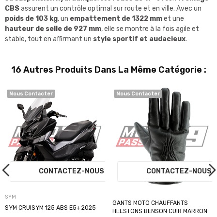
CBS
assurent un contrôle optimal sur route et en ville. Avec un
poids de 103 kg
, un
empattement de 1322 mm
et une
hauteur de selle de 927 mm
, elle se montre à la fois agile et
stable, tout en affirmant un
style sportif et audacieux
.
16 Autres Produits Dans La Même Catégorie :
Nous Contacter
Nous Contacter
S
CONTACTEZ-NOUS
CONTACTEZ-NOU
SYM
GANTS MOTO CHAUFFANTS
SYM CRUISYM 125 ABS E5+ 2025
HELSTONS BENSON CUIR MARRON