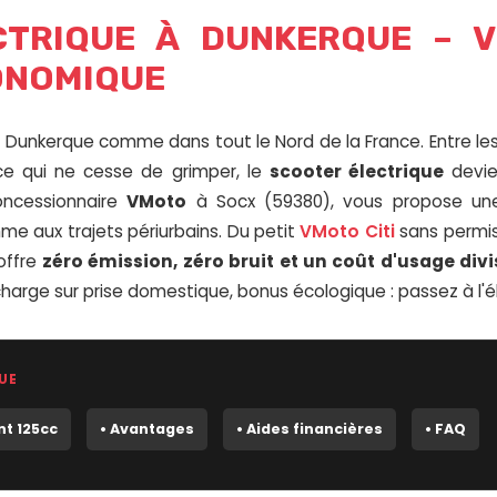
TRIQUE À DUNKERQUE – V
ONOMIQUE
Dunkerque comme dans tout le Nord de la France. Entre les 
nce qui ne cesse de grimper, le
scooter électrique
devien
oncessionnaire
VMoto
à Socx (59380), vous propose 
me aux trajets périurbains. Du petit
VMoto Citi
sans permis
offre
zéro émission, zéro bruit et un coût d'usage divi
charge sur prise domestique, bonus écologique : passez à l'
UE
nt 125cc
• Avantages
• Aides financières
• FAQ