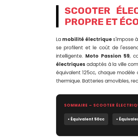
SCOOTER ÉLEC
PROPRE ET ÉC
La
mobilité électrique
s'impose à 
se profilent et le coût de l'esse
intelligente.
Moto Passion 59
, c
électriques
adaptés à la ville com
équivalent 125cc, chaque modèle 
thermique. Batteries amovibles, re
SOMMAIRE – SCOOTER ÉLECTRIQ
• Équivalent 50cc
• Équivale