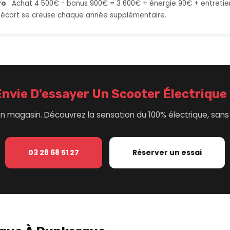
ro
: Achat 4 500€ - bonus 900€ = 3 600€ + énergie 90€ + entreti
'écart se creuse chaque année supplémentaire.
nvie D'essayer Un Scooter Électrique
 en magasin. Découvrez la sensation du 100% électrique, sa
03 28 68 51 27
Réserver un essai