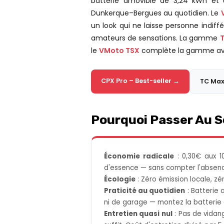
batterie amovible de 3,24 kWh et u
Dunkerque–Bergues au quotidien. Le
un look qui ne laisse personne indiff
amateurs de sensations. La gamme
le
VMoto TSX
complète la gamme avec
CPX Pro – Best-seller →
TC Ma
Pourquoi Passer Au S
Économie radicale
: 0,30€ aux 1
d'essence — sans compter l'absence 
Écologie
: Zéro émission locale, zé
Praticité au quotidien
: Batterie 
ni de garage — montez la batterie
Entretien quasi nul
: Pas de vidan