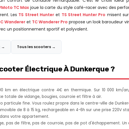
n confort de conduite remarquable. C'est le choix idéal p
VMoto TC Max
joue la carte du style café-racer avec des perf
érent. Les
TS Street Hunter
et
TS Street Hunter Pro
misent sur 
TC Wanderer
et
TC Wanderer Pro
propose un look baroudeur vi
 un positionnement sportif et polyvalent.
x →
Tous les scooters →
cooter Électrique À Dunkerque ?
00 km en électrique contre 4€ en thermique. Sur 10 000 km/an
totale de vidange, bougies, courroie et filtre à air.
ro particule fine. Vous roulez propre dans le centre-ville de Dunker
amovible de 8 à 15 kg, rechargeable en 4-6h sur une prise 220V s
 dans votre appartement.
ge, pas de filtre, pas de courroie, pas de pot d'échappement. Un 