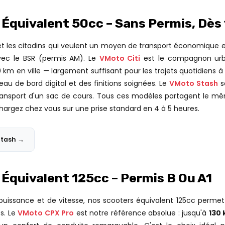
 Équivalent 50cc – Sans Permis, Dès
s et les citadins qui veulent un moyen de transport économique 
vec le BSR (permis AM). Le
VMoto Citi
est le compagnon urba
m en ville — largement suffisant pour les trajets quotidiens 
leau de bord digital et des finitions soignées. Le
VMoto Stash
s
e transport d'un sac de cours. Tous ces modèles partagent le 
hargez chez vous sur une prise standard en 4 à 5 heures.
Stash →
 Équivalent 125cc – Permis B Ou A1
puissance et de vitesse, nos scooters équivalent 125cc permett
s. Le
VMoto CPX Pro
est notre référence absolue : jusqu'à
130