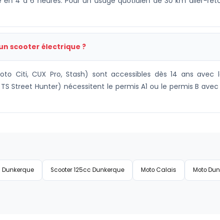
 en 4 à 6 heures. Pour un usage quotidien de 30 km aller-reto
un scooter électrique ?
to Citi, CUX Pro, Stash) sont accessibles dès 14 ans avec
 TS Street Hunter) nécessitent le permis A1 ou le permis B av
c Dunkerque
Scooter 125cc Dunkerque
Moto Calais
Moto Dun