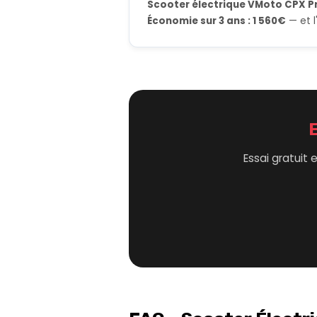
Scooter électrique VMoto CPX P
Économie sur 3 ans : 1 560€
— et l
E
Essai gratuit