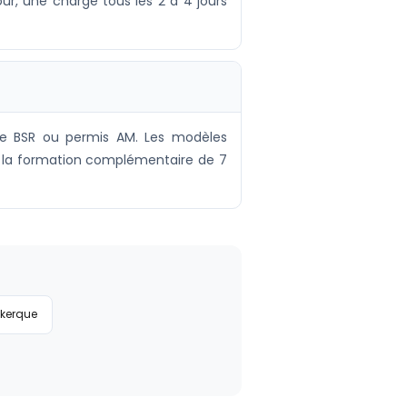
ur, une charge tous les 2 à 4 jours
 le BSR ou permis AM. Les modèles
ec la formation complémentaire de 7
kerque