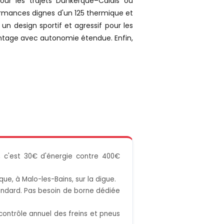
our les trajets Dunkerque–Calais ou
ormances dignes d'un 125 thermique et
un design sportif et agressif pour les
ntage avec autonomie étendue. Enfin,
, c'est 30€ d'énergie contre 400€
que, à Malo-les-Bains, sur la digue.
tandard. Pas besoin de borne dédiée
contrôle annuel des freins et pneus