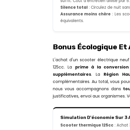
suffit. Coût d'entretien divisé par 5.
Silence total
: Circulez de nuit sa
Assurance moins chère
: Les sco
équivalents.
Bonus Écologique Et
L'achat d'un scooter électrique neu
125cc. La
prime à la conversion
supplémentaires
. La
Région Hau
complémentaires. Au total, vous pouv
nous vous accompagnons dans
to
justificatives, envoi aux organismes. 
Simulation D'économie Sur 3 
Scooter thermique 125cc
: Achat