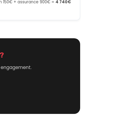
en 150€ + assurance 900€ =
4 740€
 ?
ns engagement.