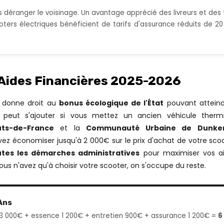
ns déranger le voisinage. Un avantage apprécié des livreurs et des t
oters électriques bénéficient de tarifs d'assurance réduits de 
 Aides Financières 2025-2026
f donne droit au
bonus écologique de l'État
pouvant attein
peut s'ajouter si vous mettez un ancien véhicule ther
ts-de-France
et la
Communauté Urbaine de Dunke
ez économiser jusqu'à 2 000€ sur le prix d'achat de votre scoo
utes les démarches administratives
pour maximiser vos aid
Vous n'avez qu'à choisir votre scooter, on s'occupe du reste.
Ans
 3 000€ + essence 1 200€ + entretien 900€ + assurance 1 200€ =
6