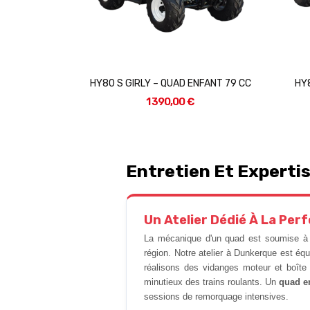
 OVERLAND –
QJMOTOR SFA 600 PRO – QUAD 577 CM³
QJMOT
..
4X4 EPS T3B
€
8 299,00 €
Entretien Et Experti
Un Atelier Dédié À La Pe
La mécanique d'un quad est soumise à d
région. Notre atelier à Dunkerque est équ
réalisons des vidanges moteur et boîte 
minutieux des trains roulants. Un
quad e
sessions de remorquage intensives.