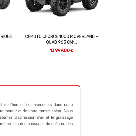
 113 CC
HY80 S GIRLY – QUAD ENFANT 79 CC
HY80 SX1
1 390,00 €
t de l'humidité omniprésents dans notre
otre moteur et de votre transmission. Nous
stèmes d'admission d'air et le graissage
, même lors des passages de gués ou des