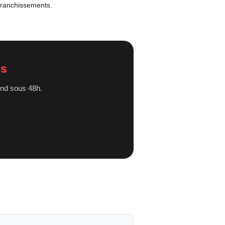
 franchissements.
ts
ond sous 48h.