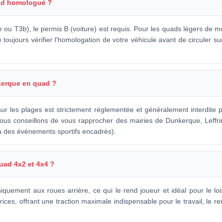
uad homologué ?
u T3b), le permis B (voiture) est requis. Pour les quads légers de mo
toujours vérifier l'homologation de votre véhicule avant de circuler su
nkerque en quad ?
sur les plages est strictement réglementée et généralement interdite p
vous conseillons de vous rapprocher des mairies de Dunkerque, Leffr
 à des événements sportifs encadrés).
quad 4x2 et 4x4 ?
uement aux roues arrière, ce qui le rend joueur et idéal pour le lois
ices, offrant une traction maximale indispensable pour le travail, le 