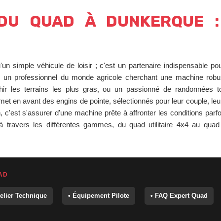
 DU QUAD À DUNKERQUE :
'un simple véhicule de loisir ; c'est un partenaire indispensable po
z un professionnel du monde agricole cherchant une machine robus
hir les terrains les plus gras, ou un passionné de randonnées to
et en avant des engins de pointe, sélectionnés pour leur couple, leur m
c'est s'assurer d'une machine prête à affronter les conditions parfo
à travers les différentes gammes, du quad utilitaire 4x4 au qua
AD
telier Technique
• Équipement Pilote
• FAQ Expert Quad