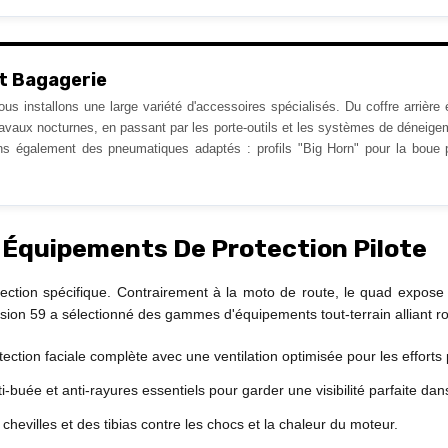
Et Bagagerie
nous installons une large variété d'accessoires spécialisés. Du coffre arrière
ravaux nocturnes, en passant par les porte-outils et les systèmes de déneig
ns également des pneumatiques adaptés : profils "Big Horn" pour la boue p
: Équipements De Protection Pilote
ction spécifique. Contrairement à la moto de route, le quad expose 
sion 59 a sélectionné des gammes d'équipements tout-terrain alliant r
ection faciale complète avec une ventilation optimisée pour les efforts
-buée et anti-rayures essentiels pour garder une visibilité parfaite da
chevilles et des tibias contre les chocs et la chaleur du moteur.