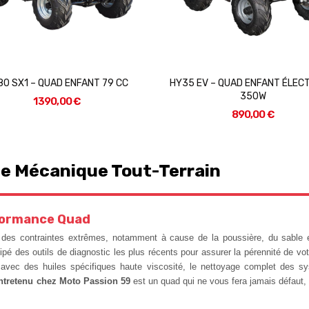
OR SFA 1000 PRO – QUAD 1000
HY125 SX1 – QUAD ENFANT / ADO
CM³ 92 CH 4X4 EPS
1 690,00 €
11 999,00 €
se Mécanique Tout-Terrain
rformance Quad
es contraintes extrêmes, notamment à cause de la poussière, du sable e
ipé des outils de diagnostic les plus récents pour assurer la pérennité de v
avec des huiles spécifiques haute viscosité, le nettoyage complet des sy
ntretenu chez Moto Passion 59
est un quad qui ne vous fera jamais défaut