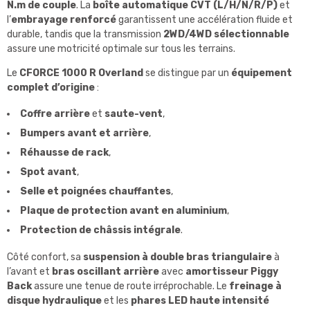
N.m de couple
. La
boîte automatique CVT (L/H/N/R/P)
et
l’
embrayage renforcé
garantissent une accélération fluide et
durable, tandis que la transmission
2WD/4WD sélectionnable
assure une motricité optimale sur tous les terrains.
Le
CFORCE 1000 R Overland
se distingue par un
équipement
complet d’origine
:
Coffre arrière
et
saute-vent
,
Bumpers avant et arrière
,
Réhausse de rack
,
Spot avant
,
Selle et poignées chauffantes
,
Plaque de protection avant en aluminium
,
Protection de châssis intégrale
.
Côté confort, sa
suspension à double bras triangulaire
à
l’avant et
bras oscillant arrière
avec
amortisseur Piggy
Back
assure une tenue de route irréprochable. Le
freinage à
disque hydraulique
et les
phares LED haute intensité