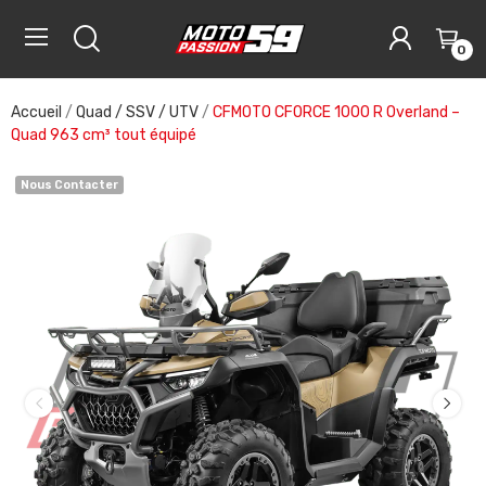
0
Accueil
Quad / SSV / UTV
CFMOTO CFORCE 1000 R Overland –
Quad 963 cm³ tout équipé
Nous Contacter