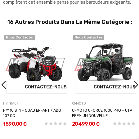
complètent cet ensemble pensé pour les baroudeurs exigeants.
16 Autres Produits Dans La Même Catégorie :
Nous Contacter
Nous Contacter
S
CONTACTEZ-NOUS
CONTACTEZ-NOU
HYTRACK
CFMOTO
HY110 ST1 – QUAD ENFANT / ADO
CFMOTO UFORCE 1000 PRO – UTV
107 CC
PREMIUM NOUVELLE...
1 590,00 €
20 499,00 €