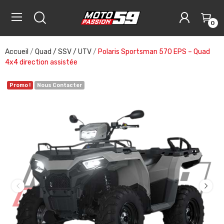
0
Accueil
Quad / SSV / UTV
Polaris Sportsman 570 EPS – Quad
4x4 direction assistée
Promo !
Nous Contacter