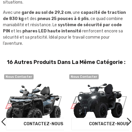
situations.
Avec une
garde au sol de 29,2 cm
, une
capacité de traction
de 830 kg
et des
pneus 25 pouces à 6 plis
, ce quad combine
maniabilité et résistance. Le
système de sécurité par code
PIN
et les
phares LED haute intensité
renforcent encore sa
sécurité et sa praticité. Idéal pour le travail comme pour
l’aventure.
16 Autres Produits Dans La Même Catégorie :
Nous Contacter
Nous Contacter
S
CONTACTEZ-NOUS
CONTACTEZ-NOU