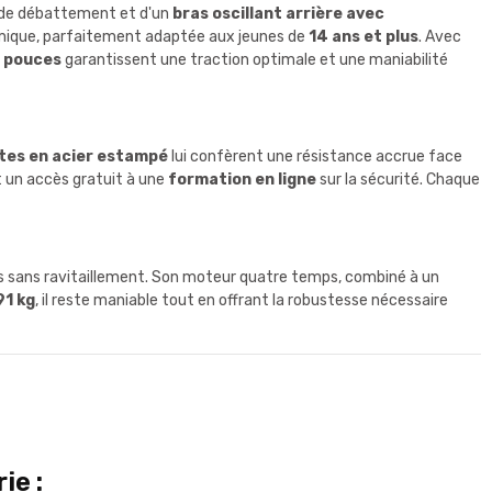
de débattement et d'un
bras oscillant arrière avec
omique, parfaitement adaptée aux jeunes de
14 ans et plus
. Avec
 pouces
garantissent une traction optimale et une maniabilité
tes en acier estampé
lui confèrent une résistance accrue face
 un accès gratuit à une
formation en ligne
sur la sécurité. Chaque
 sans ravitaillement. Son moteur quatre temps, combiné à un
91 kg
, il reste maniable tout en offrant la robustesse nécessaire
ie :