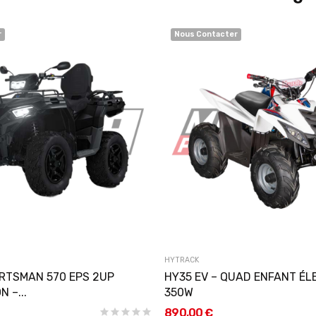
r
Nous Contacter
HYTRACK
RTSMAN 570 EPS 2UP
HY35 EV – QUAD ENFANT ÉL
 –...
350W
890,00 €