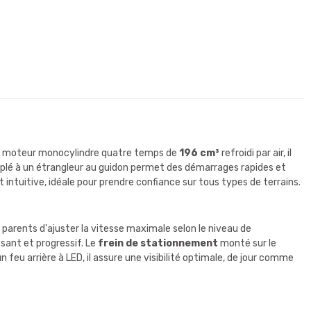
d'un moteur monocylindre quatre temps de
196 cm³
refroidi par air, il
uplé à un étrangleur au guidon permet des démarrages rapides et
 intuitive, idéale pour prendre confiance sur tous types de terrains.
parents d'ajuster la vitesse maximale selon le niveau de
issant et progressif. Le
frein de stationnement
monté sur le
feu arrière à LED, il assure une visibilité optimale, de jour comme