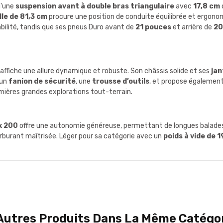
d'une
suspension avant à double bras triangulaire
avec
17,8 cm
lle de 81,3 cm
procure une position de conduite équilibrée et ergon
abilité, tandis que ses pneus Duro avant de
21 pouces
et arrière de
20
affiche une allure dynamique et robuste. Son châssis solide et ses
jan
 un
fanion de sécurité
, une
trousse d’outils
, et propose également
mières grandes explorations tout-terrain.
x 200
offre une autonomie généreuse, permettant de longues balades
burant maîtrisée. Léger pour sa catégorie avec un
poids à vide de 1
Autres Produits Dans La Même Catégor