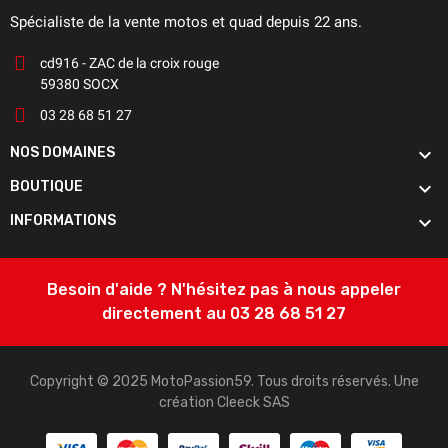
Spécialiste de la vente motos et quad depuis 22 ans.
cd916 - ZAC de la croix rouge
59380 SOCX
03 28 68 51 27

NOS DOMAINES

BOUTIQUE

INFORMATIONS
Besoin d'aide ? N'hésitez pas à nous appeler
directement au 03 28 68 51 27
Copyright © 2025 MotoPassion59. Tous droits réservés. Une
création
Cleeck SAS