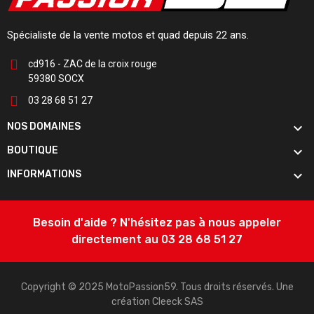
Spécialiste de la vente motos et quad depuis 22 ans.
cd916 - ZAC de la croix rouge
59380 SOCX
03 28 68 51 27

NOS DOMAINES

BOUTIQUE

INFORMATIONS
Besoin d'aide ? N'hésitez pas à nous appeler
directement au 03 28 68 51 27
Copyright © 2025 MotoPassion59. Tous droits réservés. Une
création
Cleeck SAS